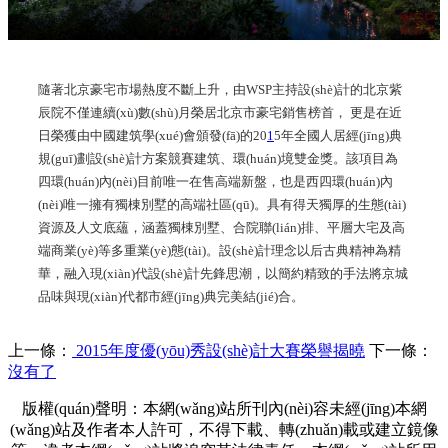
隨著北京豪宅市場熱度不斷上升，由WSP主持設(shè)計的北京紫
辰院不僅連續(xù)數(shù)月榮居北京市豪宅銷售榜首， 更是在近
日榮獲由中國建筑學(xué)會頒發(fā)的20
1
5年全國人居經(jīng)典
規(guī)劃設(shè)計方案競賽建筑、環(huán)境雙金獎。該項目為
四環(huán)內(nèi)目前唯一在售高端新盤，也是西四環(huán)內
(nèi)唯一擁有獨棟別墅的高端社區(qū)。具有得天獨厚的生態(tài)
資源及人文底蘊，涵蓋獨棟別墅、合院聯(lián)排、平層大宅及高
端商業(yè)等多重業(yè)態(tài)。設(shè)計理念以后古典精神為精
華，融入現(xiàn)代設(shè)計先鋒思潮，以簡約精致的手法將京城
品味與現(xiàn)代都市經(jīng)典完美結(jié)合。
上一條：
2015年度優(yōu)秀設(shè)計大賽榮譽揭曉
下一條：
沒有了
版權(quán)聲明：本網(wǎng)站所刊內(nèi)容未經(jīng)本網
(wǎng)站及作者本人許可，不得下載、轉(zhuǎn)載或建立鏡像