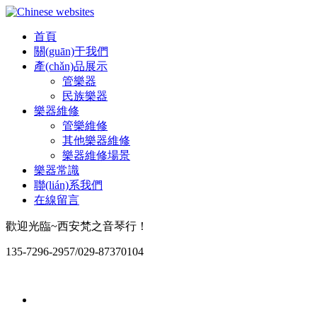
首頁
關(guān)于我們
產(chǎn)品展示
管樂器
民族樂器
樂器維修
管樂維修
其他樂器維修
樂器維修場景
樂器常識
聯(lián)系我們
在線留言
歡迎光臨~西安梵之音琴行！
135-7296-2957/029-87370104