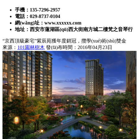
手機：135-7296-2957
電話：029-8737-0104
網(wǎng)址：www.xxxxxx.com
地址：西安市蓮湖區(qū)西大街南方城二樓梵之音琴行
“京西頂級豪宅”紫辰苑獲年度銷冠，攬學(xué)術(shù)雙金
來源：
101園林樹木
發(fā)布時間：2016年04月23日