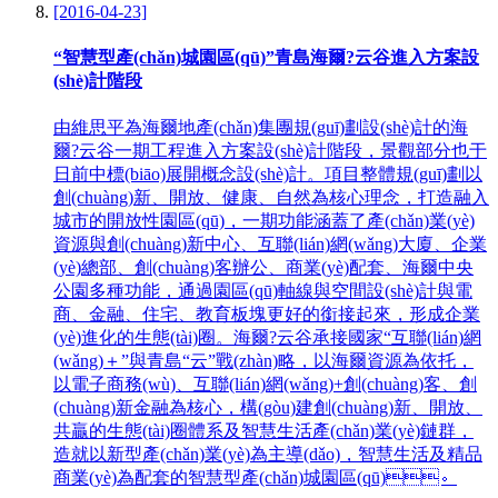
[2016-04-23]
“智慧型產(chǎn)城園區(qū)”青島海爾?云谷進入方案設
(shè)計階段
由維思平為海爾地產(chǎn)集團規(guī)劃設(shè)計的海
爾?云谷一期工程進入方案設(shè)計階段，景觀部分也于
日前中標(biāo)展開概念設(shè)計。項目整體規(guī)劃以
創(chuàng)新、開放、健康、自然為核心理念，打造融入
城市的開放性園區(qū)，一期功能涵蓋了產(chǎn)業(yè)
資源與創(chuàng)新中心、互聯(lián)網(wǎng)大廈、企業
(yè)總部、創(chuàng)客辦公、商業(yè)配套、海爾中央
公園多種功能，通過園區(qū)軸線與空間設(shè)計與電
商、金融、住宅、教育板塊更好的銜接起來，形成企業
(yè)進化的生態(tài)圈。海爾?云谷承接國家“互聯(lián)網
(wǎng)＋”與青島“云”戰(zhàn)略，以海爾資源為依托，
以電子商務(wù)、互聯(lián)網(wǎng)+創(chuàng)客、創
(chuàng)新金融為核心，構(gòu)建創(chuàng)新、開放、
共贏的生態(tài)圈體系及智慧生活產(chǎn)業(yè)鏈群，
造就以新型產(chǎn)業(yè)為主導(dǎo)，智慧生活及精品
商業(yè)為配套的智慧型產(chǎn)城園區(qū)。