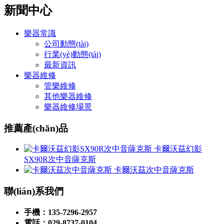
新聞中心
樂器常識
公司動態(tài)
行業(yè)動態(tài)
最新資訊
樂器維修
管樂維修
其他樂器維修
樂器維修場景
推薦產(chǎn)品
卡爾沃茲幻影
SX90R次中音薩克斯
卡爾沃茲次中音薩克斯
聯(lián)系我們
手機：135-7296-2957
電話：029-8737-0104