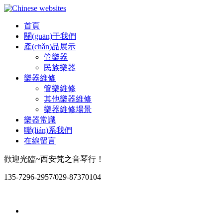
首頁
關(guān)于我們
產(chǎn)品展示
管樂器
民族樂器
樂器維修
管樂維修
其他樂器維修
樂器維修場景
樂器常識
聯(lián)系我們
在線留言
歡迎光臨~西安梵之音琴行！
135-7296-2957/029-87370104