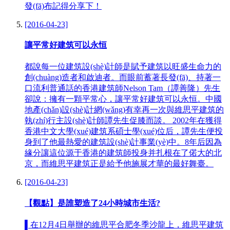
發(fā)布記得分享下！
[2016-04-23]
讓平常好建筑可以永恒
都說每一位建筑設(shè)計師是賦予建筑以旺盛生命力的
創(chuàng)造者和啟迪者。而眼前蓄著長發(fā)、持著一
口流利普通話的香港建筑師Nelson Tam（譚善隆）先生
卻說：擁有一顆平常心，讓平常好建筑可以永恒。中國
地產(chǎn)設(shè)計網(wǎng)有幸再一次與維思平建筑的
執(zhí)行主設(shè)計師譚先生促膝而談。 2002年在獲得
香港中文大學(xué)建筑系碩士學(xué)位后，譚先生便投
身到了他最熱愛的建筑設(shè)計事業(yè)中。8年后因為
緣分讓這位源于香港的建筑師投身并扎根在了偌大的北
京，而維思平建筑正是給予他施展才華的最好舞臺。
[2016-04-23]
【觀點】是誰塑造了24小時城市生活?
▌在12月4日舉辦的維思平合肥冬季沙龍上，維思平建筑