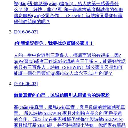
導(dǎo)語 信息網(wǎng)絡(luò)，給人的第一感覺是什
么？ 快，好快，非?？靱 和一家講求速度與誠信的金融
信息服務(wù)公司合作，（Seewin）詩敏家又是如何贏
得他們親睞的呢？
[2016-06-02]
3年我還記得你，我要找你買辦公家具！
人的一生中會遇到三萬多人，擦肩而過的有很多，因?
qū)W習(xí)或者工作認(rèn)識的有三千多人，能很好說話
的只有三百多人，詩敏（SEEWIN）辦公家具又是如何
能讓一個公司領(lǐng)導(dǎo)人念念不忘3年的呢？
[2016-06-02]
做最真實的自己，以誠信吸引志同道合的詩家粉
產(chǎn)品真實，服務(wù)真實，客戶反饋的體驗感受真
實。 所以詩敏(SEEWIN)家具才能擁有長久的客戶長遠
的合作。 現(xiàn)在曼恩機械仍然每年與詩敏(SEEWIN)
家具增訂產(chǎn)品，并不時提醒小詩妹，你們家有新品