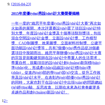
[2016-04-23]
2015年度優(yōu)秀設(shè)計大賽榮譽揭曉
一年一度的“維思平年度優(yōu)秀設(shè)計大賽”再次如
火如荼的展開。本次評選賽設(shè)置了項目設(shè)計特
別大獎、年度設(shè)計金獎及十個專項類別獎項，包括
混合空間設(shè)計金獎、立面設(shè)計獎、工作模型
獎、CAD制圖獎、效果圖獎、立面材料控制獎、公建平
面功能設(shè)計獎等，共有7個優(yōu)秀作品從28個參
選項目中脫穎而出。維思平舉辦優(yōu)秀設(shè)計大賽
的宗旨是鼓勵建筑師在設(shè)計中尊重人的生活需求，
尊重自然，鼓勵項目的設(shè)計創(chuàng)新與標(biāo)
準(zhǔn)化，形成產(chǎn)品線設(shè)計標(biāo)準
(zhǔn)，促進內(nèi)部的學(xué)習(xí)交流，提升工作效
率及設(shè)計水平。在表彰內(nèi)部優(yōu)秀設(shè)計
的同時，大家也對于在設(shè)計中出現(xiàn)的問題總結
(jié)經(jīng)驗、反思改進、以期在未來為社會奉獻更多
卓越作品和創(chuàng)新設(shè)計。
1
2
>