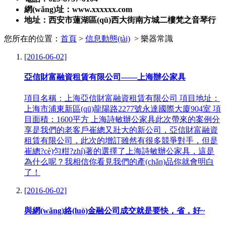
網(wǎng)址：www.xxxxxx.com
地址：西安市蓮湖區(qū)西大街南方城二樓梵之音琴行
您所在的位置：
首頁
>
信息動態(tài)
> 樂器常識
[2016-06-02]
亞信財富融資租賃有限公司——上海辦公家具
項目名稱：上海亞信財富融資租賃有限公司 項目地址：
上海市浦東新區(qū)龍陽路2277號永達國際大廈904室 項
目面積：1600平方 上海詩敏辦公家具此次帶來的案例分
享是我們的老客戶崔總又壯大的新公司，亞信財富融資
租賃有限公司，此次的增訂雖然有很多競爭對手，但是
崔總?cè)匀粓?zhí)著的選擇了上海詩敏辦公家具，這是
為什么呢？我相信你看見我們的產(chǎn)品你就會明白
了！
[2016-06-02]
與網(wǎng)絡(luò)金融公司成交就是要快，省，好~