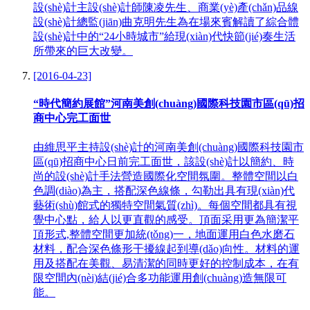
設(shè)計主設(shè)計師陳凌先生、商業(yè)產(chǎn)品線
設(shè)計總監(jiān)曲克明先生為在場來賓解讀了綜合體
設(shè)計中的“24小時城市”給現(xiàn)代快節(jié)奏生活
所帶來的巨大改變。
[2016-04-23]
“時代簡約展館”河南美創(chuàng)國際科技園市區(qū)招
商中心完工面世
由維思平主持設(shè)計的河南美創(chuàng)國際科技園市
區(qū)招商中心日前完工面世，該設(shè)計以簡約、時
尚的設(shè)計手法營造國際化空間氛圍。整體空間以白
色調(diào)為主，搭配深色線條，勾勒出具有現(xiàn)代
藝術(shù)館式的獨特空間氣質(zhì)。每個空間都具有視
覺中心點，給人以更直觀的感受。頂面采用更為簡潔平
頂形式,整體空間更加統(tǒng)一，地面運用白色水磨石
材料，配合深色條形干擾線起到導(dǎo)向性。材料的運
用及搭配在美觀、易清潔的同時更好的控制成本，在有
限空間內(nèi)結(jié)合多功能運用創(chuàng)造無限可
能。