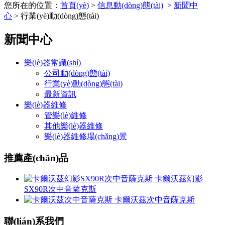
您所在的位置：
首頁(yè)
>
信息動(dòng)態(tài)
>
新聞中
心
> 行業(yè)動(dòng)態(tài)
新聞中心
樂(lè)器常識(shí)
公司動(dòng)態(tài)
行業(yè)動(dòng)態(tài)
最新資訊
樂(lè)器維修
管樂(lè)維修
其他樂(lè)器維修
樂(lè)器維修場(chǎng)景
推薦產(chǎn)品
卡爾沃茲幻影
SX90R次中音薩克斯
卡爾沃茲次中音薩克斯
聯(lián)系我們