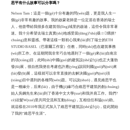
思平有什么故事可以分享嗎？
Nelson Tam
：
這是一個(gè)十分有趣的問(wèn)題，更是我人生一
個(gè)非常有趣的故事。我的啟蒙老師是一位定居在香港的瑞士
人，他曾帶給我很多在建筑領(lǐng)域里的啟迪，這些令我非常著
迷。我十分希望去瑞士真實(shí)地感受當(dāng)?shù)亟ㄖ煹膭?
chuàng)意和靈感。帶著這樣一顆初心我來(lái)到了瑞士的
ETH
STUDIO BASEL
（巴塞爾工作室）任教，同時(shí)也在建筑事務
(wù)所工作。在這期間我非常巧合地遇到了一個(gè)來(lái)自南京
的項(xiàng)目，此時(shí)中國(guó)的建筑設(shè)計(jì)也正大蓬勃
發(fā)展，很自然我便在考慮也許應(yīng)該回到國(guó)內(nèi)來
(lái)發(fā)展，這樣就可以非常直接的去解決國(guó)內(nèi)項
(xiàng)目中遇到的各種問(wèn)題。可以說(shuō)，遇見維思平也
是一種緣分，后來(lái)，由于機(jī)緣巧合維思平建筑的創(chuàng)
始人吳鋼先生來(lái)到了香港中文大學(xué)和我并肩工作。我們?
cè)诖髮W(xué)里共同交流和互動(dòng)，互相信任和協(xié)助。
就這樣在
2010
年我正式加入了維思平建筑設(shè)計(jì)，從此開始
了我的“維思平生涯“。