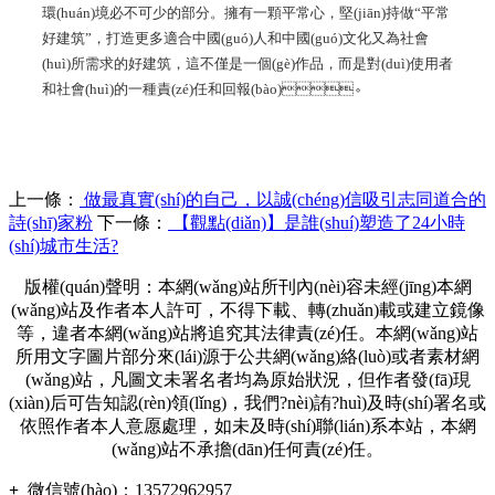
環(huán)境必不可少的部分。擁有一顆平常心，堅(jiān)持做“平常
好建筑”，打造更多適合中國(guó)人和中國(guó)文化又為社會
(huì)所需求的好建筑，這不僅是一個(gè)作品，而是對(duì)使用者
和社會(huì)的一種責(zé)任和回報(bào)。
上一條：
做最真實(shí)的自己，以誠(chéng)信吸引志同道合的
詩(shī)家粉
下一條：
【觀點(diǎn)】是誰(shuí)塑造了24小時
(shí)城市生活?
版權(quán)聲明：本網(wǎng)站所刊內(nèi)容未經(jīng)本網
(wǎng)站及作者本人許可，不得下載、轉(zhuǎn)載或建立鏡像
等，違者本網(wǎng)站將追究其法律責(zé)任。本網(wǎng)站
所用文字圖片部分來(lái)源于公共網(wǎng)絡(luò)或者素材網
(wǎng)站，凡圖文未署名者均為原始狀況，但作者發(fā)現
(xiàn)后可告知認(rèn)領(lǐng)，我們?nèi)詴?huì)及時(shí)署名或
依照作者本人意愿處理，如未及時(shí)聯(lián)系本站，本網
(wǎng)站不承擔(dān)任何責(zé)任。
+
微信號(hào)：
13572962957