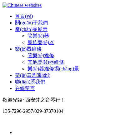
首頁(yè)
關(guān)于我們
產(chǎn)品展示
管樂(lè)器
民族樂(lè)器
樂(lè)器維修
管樂(lè)維修
其他樂(lè)器維修
樂(lè)器維修場(chǎng)景
樂(lè)器常識(shí)
聯(lián)系我們
在線留言
歡迎光臨~西安梵之音琴行！
135-7296-2957/029-87370104