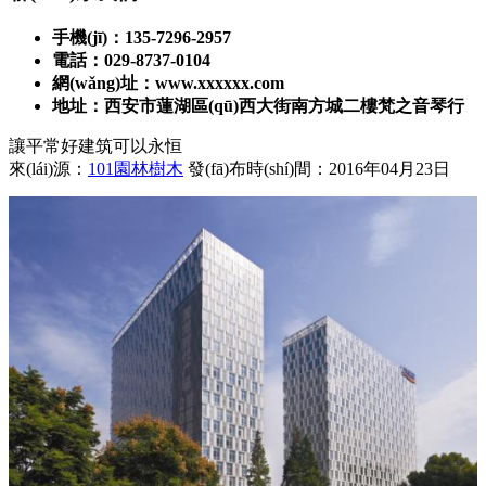
手機(jī)：135-7296-2957
電話：029-8737-0104
網(wǎng)址：www.xxxxxx.com
地址：西安市蓮湖區(qū)西大街南方城二樓梵之音琴行
讓平常好建筑可以永恒
來(lái)源：
101園林樹木
發(fā)布時(shí)間：2016年04月23日