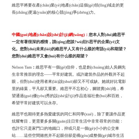
維思平將要在產(chǎn)業(yè)地產(chǎn)這個(gè)領(lǐng)域走的更
長(zhǎng)更遠(yuǎn)的核心競(jìng)爭(zhēng)力。
中國(guó)地產(chǎn)設(shè)計(jì)網(wǎng)：
您本人對(duì)維思平
一定有著很深的感情，請(qǐng)您談?wù)劸S思平的企業(yè)文
化。您對(duì)未來(lái)的維思平人又有什么樣的寄語(yǔ)和期望？
您對(duì)維思平又會(huì)有什么樣的期望？
Nelson Tam
：
維思平有一個(gè)信仰，也是創(chuàng)始人吳鋼先
生非常推崇的理念——平常好建筑。或許建筑作品的外觀并不起
眼，但對(duì)使用者來(lái)說(shuō)卻又不可或缺。她就好比電影
里的綠葉，平凡卻又重要。維思平不忘初心，腳踏實(shí)地，希
望通過(guò)優(yōu)秀的設(shè)計(jì)作品造福社會(huì)和百姓，
希望平常好建筑可以永存。
維思平也期待更多熱愛建筑的同仁和同學(xué)，除了要讓作品更
炫耀奪目，更需要多多關(guān)注日常生活中非常尋常的功能：
也許它只是家門口的地鐵口，抑或只是一個(gè)小小的公交車
站
……
這些空間雖然并不起眼但卻是構(gòu)成整個(gè)城市生活