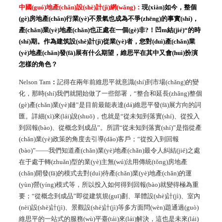
中國(guó)地產(chǎn)設(shè)計(jì)網(wǎng)：
現(xiàn)如今，整個
(gè)房地產(chǎn)行業(yè)不景氣也成為不爭(zhēng)的事實(shí)，
產(chǎn)業(yè)地產(chǎn)也正處在一個(gè)非?！凹m結(jié)“的時
(shí)期。作為建筑設(shè)計(jì)從業(yè)者，您對(duì)產(chǎn)業
(yè)地產(chǎn)發(fā)展有什么期望，維思平在其中又會(huì)扮演
怎樣的角色？
Nelson Tam
：
記得在兩年前維思平就意識(shí)到市場(chǎng)的變
化，那時(shí)我們就開始做了一些部署，“整合和延長(zhǎng)整個
(gè)產(chǎn)業(yè)鏈”是目前最能表達(dá)維思平發(fā)展方向的詞
匯。詳細(xì)來(lái)說(shuō)，也就是“從未知到落實(shí)、從投入
到回報(bào)、從概念到成品”。所謂“從未知到落實(shí)”是指從產
(chǎn)業(yè)政策的角度去引導(dǎo)客戶；“從投入到回報
(bào)”——我們知道產(chǎn)業(yè)地產(chǎn)最令人糾結(jié)之處
在于處于轉(zhuǎn)型的業(yè)主無(wú)法用傳統(tǒng)房地產
(chǎn)開發(fā)的模式去對(duì)待產(chǎn)業(yè)地產(chǎn)的運
(yùn)營(yíng)模式等，所以投入如何得到回報(bào)就變得極為重
要；“從概念到成品”即從建筑規(guī)劃、單體設(shè)計(jì)、室內
(nèi)設(shè)計(jì)、景觀設(shè)計(jì)等多方面問(wèn)題通過(guò)
維思平的一站式的服務(wù)平臺(tái)來(lái)解決，這也是未來(lái)