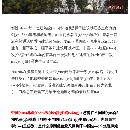
都說(shuō)每一位建筑設(shè)計(jì)師是賦予建筑以旺盛生命力的
創(chuàng)造者和啟迪者。而眼前蓄著長(zhǎng)發(fā)、持著一口
流利普通話的香港建筑師
Nelson Tam
（譚善隆）先生卻說(shuō)：
擁有一顆平常心，讓平常好建筑可以永恒。中國(guó)地產(chǎn)
設(shè)計(jì)網(wǎng)有幸再一次與維思平建筑的執(zhí)行主設
(shè)計(jì)師譚先生促膝而談。
2002年在獲得香港中文大學(xué)建筑系碩士學(xué)位后，譚先生
便投身到了他最熱愛的建筑設(shè)計(jì)事業(yè)中。
8
年后因?
yàn)榫壏肿屵@位源于香港的建筑師投身并扎根在了偌大的北
京，而維思平建筑正是給予他施展才華的最好舞臺(tái)。
中國(guó)地產(chǎn)設(shè)計(jì)網(wǎng)：
您曾在不同國(guó)家
和地區(qū)就職于很多不同的設(shè)計(jì)事務(wù)所，也曾在大
學(xué)里任教，是什么原因促使您又回到了中國(guó)？您選擇維