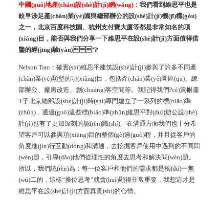
中國(guó)地產(chǎn)設(shè)計(jì)網(wǎng)：
我們看到維思平也是
較早涉足產(chǎn)業(yè)園與總部辦公的設(shè)計(jì)機(jī)構(gòu)
之一，北京百度科技園、杭州支付寶大廈等都是非常知名的項
(xiàng)目，能否與我們分享一下維思平在設(shè)計(jì)方面值得借
鑒的經(jīng)驗(yàn)？
Nelson Tam：確實(shí)維思平建筑設(shè)計(jì)參與了許多不同產
(chǎn)業(yè)類型的項(xiàng)目，包括產(chǎn)業(yè)園區(qū)、總
部辦公、廠房改造、創(chuàng)客空間等。我記得我們?cè)鵀槲鏖
T子北京總部設(shè)計(jì)時(shí)專門建立了一系列的標(biāo)準
(zhǔn)，通過(guò)這些標(biāo)準(zhǔn)維思平對(duì)辦公設(shè)
計(jì)也有了更加深刻的認(rèn)識(shí)。在溝通方面我們也十分希
望客戶可以參與項(xiàng)目的整個(gè)過(guò)程，并且從客戶的
角度進(jìn)行互動(dòng)和溝通，去挖掘客戶使用中遇到的不同問
(wèn)題，引導(dǎo)他們從理性的角度去思考和解決問(wèn)題。
所以，我們認(rèn)為：每一位客戶和他們的需求都是獨(dú)一無
(wú)二的，這樣“換位思考”就會(huì)顯得非常重要，我想這才是
維思平在設(shè)計(jì)方面真實(shí)的心情。