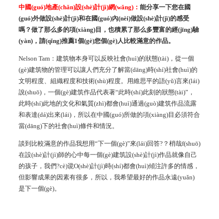
中國(guó)地產(chǎn)設(shè)計(jì)網(wǎng)：
能分享一下您在國
(guó)外做設(shè)計(jì)和在國(guó)內(nèi)做設(shè)計(jì)的感受
嗎？做了那么多的項(xiàng)目，也積累了那么多豐富的經(jīng)驗
(yàn)，請(qǐng)推薦1個(gè)您個(gè)人比較滿意的作品。
Nelson Tam：建筑物本身可以反映社會(huì)的狀態(tài)，從一個
(gè)建筑物的管理可以讓人們充分了解當(dāng)時(shí)社會(huì)的
文明程度、組織程度和技術(shù)程度。用維思平的語(yǔ)言來(lái)
說(shuō)，一個(gè)建筑作品代表著“此時(shí)此刻的狀態(tài)”，
此時(shí)此地的文化和氣質(zhì)都會(huì)通過(guò)建筑作品流露
和表達(dá)出來(lái)，所以在中國(guó)所做的項(xiàng)目必須符合
當(dāng)下的社會(huì)條件和情況。
談到比較滿意的作品我想用“下一個(gè)”來(lái)回答?？梢哉f(shuō)
在設(shè)計(jì)師的心中每一個(gè)建筑設(shè)計(jì)作品就像自己
的孩子，我們?cè)谠O(shè)計(jì)時(shí)都會(huì)傾注許多的情感，
但影響成果的因素有很多，所以，我希望最好的作品永遠(yuǎn)
是下一個(gè)。