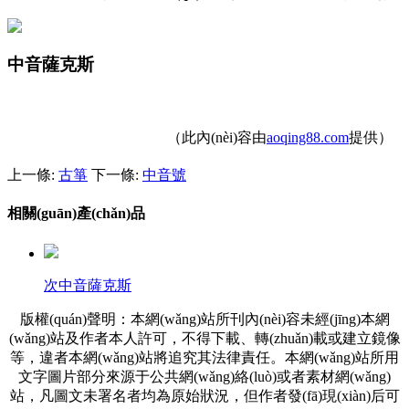
中音薩克斯
（此內(nèi)容由
aoqing88.com
提供）
上一條:
古箏
下一條:
中音號
相關(guān)產(chǎn)品
次中音薩克斯
版權(quán)聲明：本網(wǎng)站所刊內(nèi)容未經(jīng)本網
(wǎng)站及作者本人許可，不得下載、轉(zhuǎn)載或建立鏡像
等，違者本網(wǎng)站將追究其法律責任。本網(wǎng)站所用
文字圖片部分來源于公共網(wǎng)絡(luò)或者素材網(wǎng)
站，凡圖文未署名者均為原始狀況，但作者發(fā)現(xiàn)后可