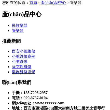
您所在的位置：
首頁
>
產(chǎn)品中心
>
管樂器
產(chǎn)品中心
民族樂器
管樂器
推薦新聞
西安小號維修
小號維修案例
小號維修
薩克斯維修
樂器維修場景
聯(lián)系我們
手機：135-7296-2957
電話：029-8737-0104
網(wǎng)址：www.xxxxxx.com
地址：西安市蓮湖區(qū)西大街南方城二樓梵之音琴行