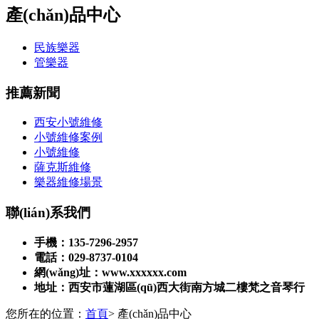
產(chǎn)品中心
民族樂器
管樂器
推薦新聞
西安小號維修
小號維修案例
小號維修
薩克斯維修
樂器維修場景
聯(lián)系我們
手機：135-7296-2957
電話：029-8737-0104
網(wǎng)址：www.xxxxxx.com
地址：西安市蓮湖區(qū)西大街南方城二樓梵之音琴行
您所在的位置：
首頁
> 產(chǎn)品中心