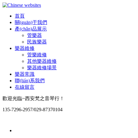
首頁
關(guān)于我們
產(chǎn)品展示
管樂器
民族樂器
樂器維修
管樂維修
其他樂器維修
樂器維修場景
樂器常識
聯(lián)系我們
在線留言
歡迎光臨~西安梵之音琴行！
135-7296-2957/029-87370104